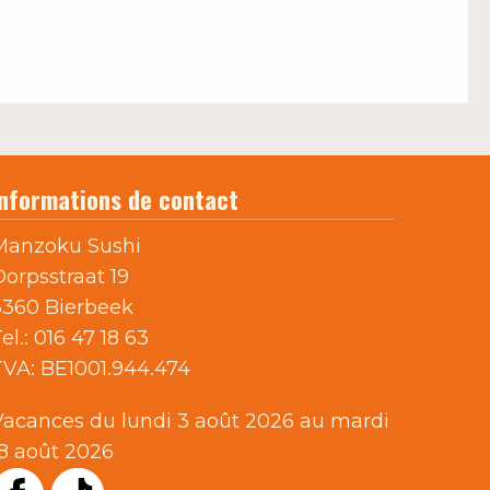
Informations de contact
Manzoku Sushi
Dorpsstraat 19
3360 Bierbeek
el.:
016 47 18 63
TVA:
BE1001.944.474
Vacances du lundi 3 août 2026 au mardi
18 août 2026