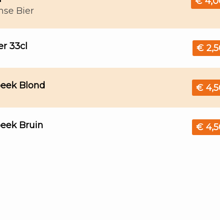
€ 4,0
nse Bier
er 33cl
€ 2,5
beek Blond
€ 4,5
beek Bruin
€ 4,5