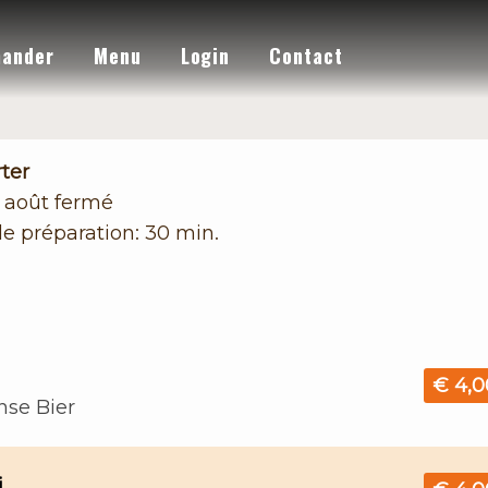
ander
Menu
Login
Contact
ter
8 août
fermé
e préparation: 30 min.
€ 4,0
nse Bier
i