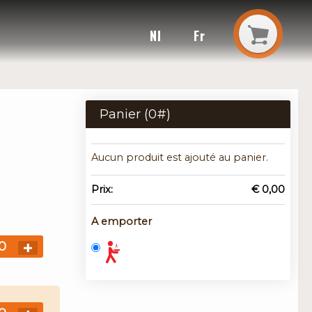
Nl
Fr
Panier (
0
#)
Aucun produit est ajouté au panier.
Prix:
€ 0,00
A emporter
0