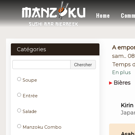
Home
Comm
A empor
Catégories
sam.. 0
Temps d
Chercher
En plus
Soupe
Bières
Entrée
Kirin
Salade
Japa
Manzoku Combo
Asah