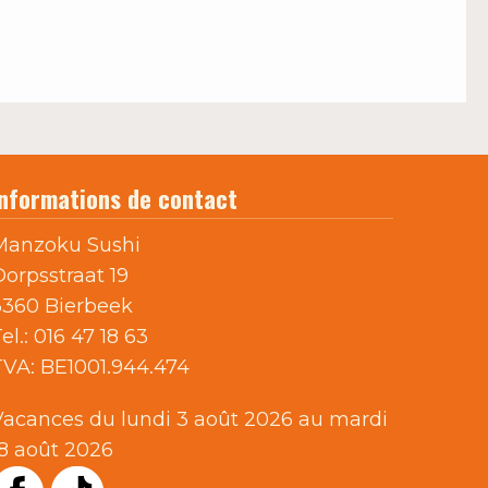
Informations de contact
Manzoku Sushi
Dorpsstraat 19
3360 Bierbeek
el.:
016 47 18 63
TVA:
BE1001.944.474
Vacances du lundi 3 août 2026 au mardi
18 août 2026