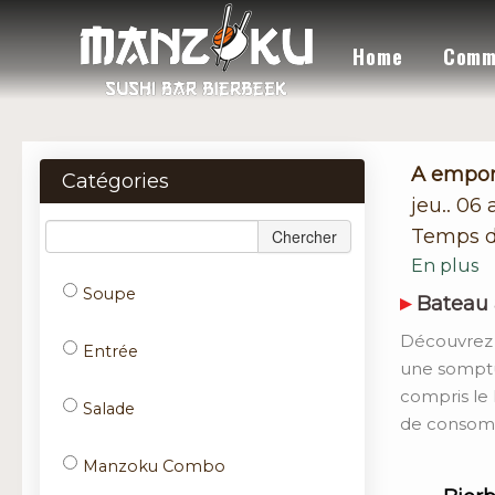
Home
Comm
A empor
Catégories
jeu.. 06
Temps d
Chercher
En plus
Soupe
Bateau 
Découvrez 
Entrée
une somptu
compris le 
Salade
de consomm
Manzoku Combo