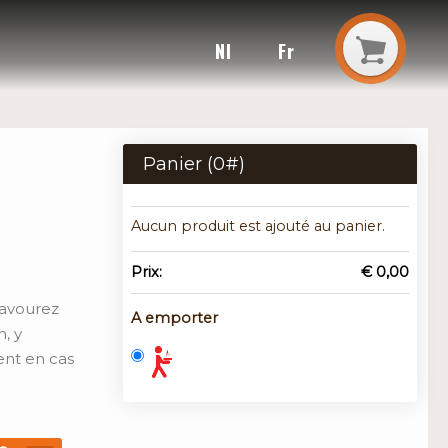
Nl
Fr
Panier (
0
#)
Aucun produit est ajouté au panier.
Prix:
€ 0,00
Savourez
A emporter
, y
ent en cas